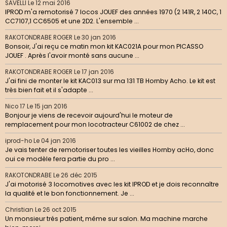
SAVELLI
Le 12 mai 2016
IPROD m'a remotorisé 7 locos JOUEF des années 1970 (2 141R, 2 140C, 1
CC7107,1 CC6505 et une 2D2. L'ensemble ...
RAKOTONDRABE ROGER
Le 30 jan 2016
Bonsoir, J'ai reçu ce matin mon kit KAC021A pour mon PICASSO
JOUEF . Après l'avoir monté sans aucune ...
RAKOTONDRABE ROGER
Le 17 jan 2016
J'ai fini de monter le kit KAC013 sur ma 131 TB Hornby Acho. Le kit est
très bien fait et il s'adapte ...
Nico 17
Le 15 jan 2016
Bonjour je viens de recevoir aujourd'hui le moteur de
remplacement pour mon locotracteur C61002 de chez ...
iprod-ho
Le 04 jan 2016
Je vais tenter de remotoriser toutes les vieilles Hornby acHo, donc
oui ce modèle fera partie du pro ...
RAKOTONDRABE
Le 26 déc 2015
J'ai motorisé 3 locomotives avec les kit IPROD et je dois reconnaître
la qualité et le bon fonctionnement. Je ...
Christian
Le 26 oct 2015
Un monsieur trés patient, même sur salon. Ma machine marche