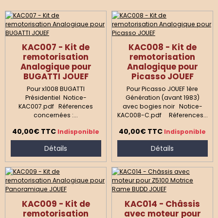
KAC007 - Kit de
KAC008 - Kit de
remotorisation
remotorisation
Analogique pour
Analogique pour
BUGATTI JOUEF
Picasso JOUEF
Pour x1008 BUGATTI
Pour Picasso JOUEF 1ère
Présidentiel Notice-
Génération (avant 1983)
KAC007.pdf Réferences
avec bogies noir Notice-
concernées :...
KAC008-C.pdf Réferences...
40,00€
TTC
40,00€
TTC
Indisponible
Indisponible
Détails
Détails
KAC009 - Kit de
KAC014 - Châssis
remotorisation
avec moteur pour