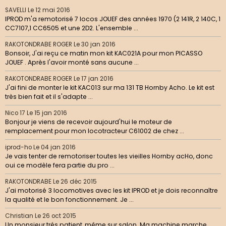
SAVELLI
Le 12 mai 2016
IPROD m'a remotorisé 7 locos JOUEF des années 1970 (2 141R, 2 140C, 1
CC7107,1 CC6505 et une 2D2. L'ensemble ...
RAKOTONDRABE ROGER
Le 30 jan 2016
Bonsoir, J'ai reçu ce matin mon kit KAC021A pour mon PICASSO
JOUEF . Après l'avoir monté sans aucune ...
RAKOTONDRABE ROGER
Le 17 jan 2016
J'ai fini de monter le kit KAC013 sur ma 131 TB Hornby Acho. Le kit est
très bien fait et il s'adapte ...
Nico 17
Le 15 jan 2016
Bonjour je viens de recevoir aujourd'hui le moteur de
remplacement pour mon locotracteur C61002 de chez ...
iprod-ho
Le 04 jan 2016
Je vais tenter de remotoriser toutes les vieilles Hornby acHo, donc
oui ce modèle fera partie du pro ...
RAKOTONDRABE
Le 26 déc 2015
J'ai motorisé 3 locomotives avec les kit IPROD et je dois reconnaître
la qualité et le bon fonctionnement. Je ...
Christian
Le 26 oct 2015
Un monsieur trés patient, même sur salon. Ma machine marche