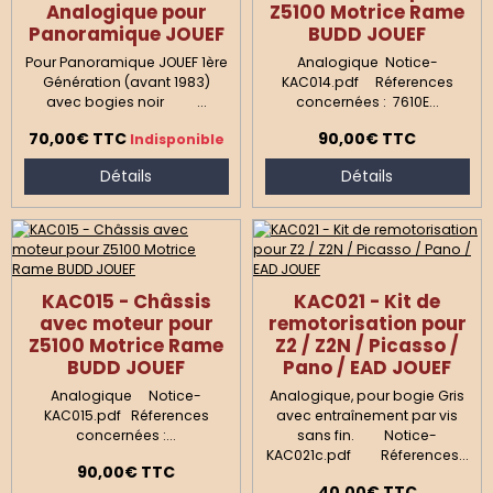
Analogique pour
Z5100 Motrice Rame
Panoramique JOUEF
BUDD JOUEF
Pour Panoramique JOUEF 1ère
Analogique Notice-
Génération (avant 1983)
KAC014.pdf Réferences
avec bogies noir ...
concernées : 7610E...
70,00€
TTC
90,00€
TTC
Indisponible
Détails
Détails
KAC015 - Châssis
KAC021 - Kit de
avec moteur pour
remotorisation pour
Z5100 Motrice Rame
Z2 / Z2N / Picasso /
BUDD JOUEF
Pano / EAD JOUEF
Analogique Notice-
Analogique, pour bogie Gris
KAC015.pdf Réferences
avec entraînement par vis
concernées :...
sans fin. Notice-
KAC021c.pdf Réferences...
90,00€
TTC
40,00€
TTC